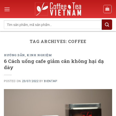
Skip
to
content
Search
for:
TAG ARCHIVES:
COFFEE
HƯỚNG DẪN
,
KINH NGHIỆM
6 Cách uống cafe giảm cân không hại dạ
dày
POSTED ON
23/07/2022
BY
BIENTAP