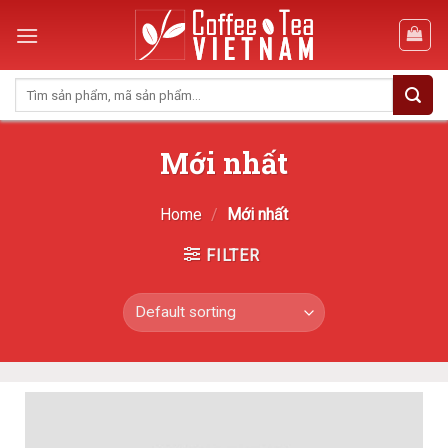
Skip
to
content
Search
for:
Mới nhất
Home
/
Mới nhất
FILTER