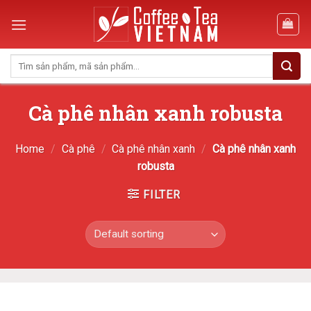
Skip
to
content
Search
for:
Cà phê nhân xanh robusta
Home
/
Cà phê
/
Cà phê nhân xanh
/
Cà phê nhân xanh
robusta
FILTER