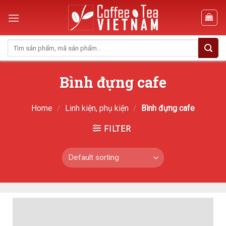
Skip
to
content
Search
for:
Bình đựng cafe
Home
/
Linh kiện, phụ kiện
/
Bình đựng cafe
FILTER