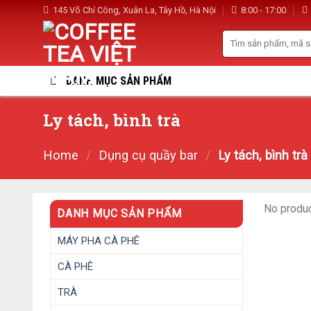
Skip
145 Võ Chí Công, Xuân La, Tây Hồ, Hà Nội
8:00 - 17:00
to
Search
content
for:
DANH MỤC SẢN PHẨM
Ly tách, bình trà
Home
/
Dụng cụ quầy bar
/
Ly tách, bình trà
No produc
DANH MỤC SẢN PHẨM
MÁY PHA CÀ PHÊ
CÀ PHÊ
TRÀ