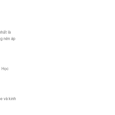
nhất là
ng nên áp
. Học
e và kinh