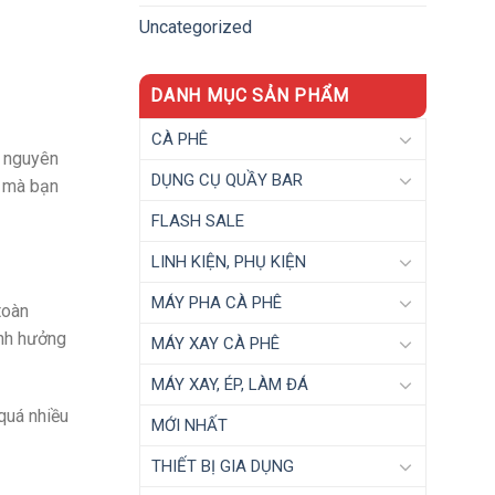
Uncategorized
DANH MỤC SẢN PHẨM
CÀ PHÊ
ể nguyên
DỤNG CỤ QUẦY BAR
n
mà bạn
FLASH SALE
LINH KIỆN, PHỤ KIỆN
MÁY PHA CÀ PHÊ
toàn
ảnh hưởng
MÁY XAY CÀ PHÊ
MÁY XAY, ÉP, LÀM ĐÁ
quá nhiều
MỚI NHẤT
THIẾT BỊ GIA DỤNG