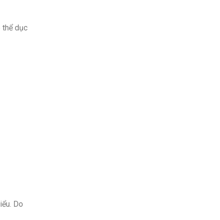
 thể dục
iểu. Do