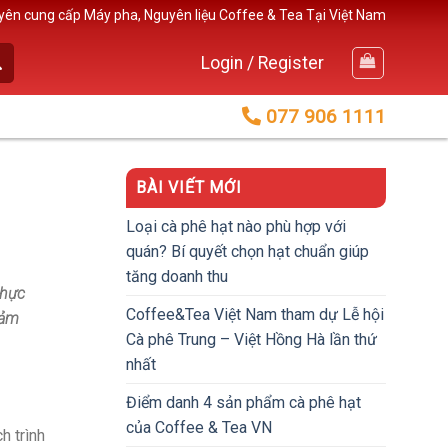
yên cung cấp Máy pha, Nguyên liệu Coffee & Tea Tại Việt Nam
Login / Register
077 906 1111
BÀI VIẾT MỚI
Loại cà phê hạt nào phù hợp với
quán? Bí quyết chọn hạt chuẩn giúp
tăng doanh thu
thực
Coffee&Tea Việt Nam tham dự Lễ hội
iảm
Cà phê Trung – Việt Hồng Hà lần thứ
nhất
Điểm danh 4 sản phẩm cà phê hạt
của Coffee & Tea VN
h trình