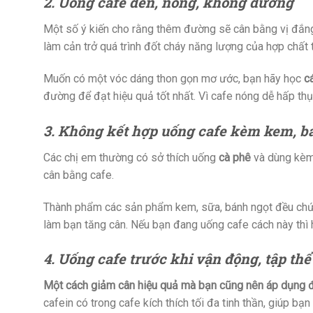
2. Uống cafe đen, nóng, không đường
Một số ý kiến cho rằng thêm đường sẽ cân bằng vị đắng
làm cản trở quá trình đốt cháy năng lượng của hợp chất 
Muốn có một vóc dáng thon gọn mơ ước, bạn hãy học
c
đường để đạt hiệu quả tốt nhất. Vì cafe nóng dễ hấp thụ
3. Không kết hợp uống cafe kèm kem, b
Các chị em thường có sở thích uống
cà phê
và dùng kèm 
cân bằng cafe.
Thành phẩm các sản phẩm kem, sữa, bánh ngọt đều chứa 
làm bạn tăng cân. Nếu bạn đang uống cafe cách này thì 
4. Uống cafe trước khi vận động, tập thể
Một cách giảm cân hiệu quả mà bạn cũng nên áp dụng đ
cafein có trong cafe kích thích tối đa tinh thần, giúp b