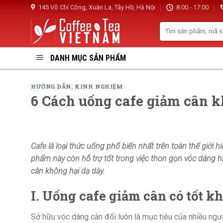
Skip
145 Võ Chí Công, Xuân La, Tây Hồ, Hà Nội
8:00 - 17:00
to
Search
content
for:
DANH MỤC SẢN PHẨM
HƯỚNG DẪN
,
KINH NGHIỆM
6 Cách uống cafe giảm cân k
Cafe là loại thức uống phổ biến nhất trên toàn thế giới 
phẩm này còn hỗ trợ tốt trong việc thon gọn vóc dáng hì
cân
không hại dạ dày.
I. Uống cafe giảm cân có tốt k
Sở hữu vóc dáng cân đối luôn là mục tiêu của nhiều người