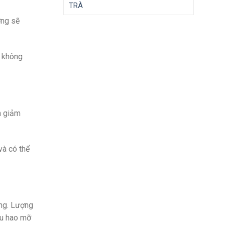
TRÀ
ờng sẽ
, không
h giảm
và có thể
ộng. Lượng
iêu hao mỡ