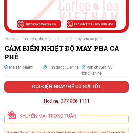
Home
/
Linh kiện, phụ kiện
/
Linh kiện máy pha cà phê
CẢM BIẾN NHIỆT ĐỘ MÁY PHA CÀ
PHÊ
Mã sản phẩm:
Tình trạng:
Liên hệ
Vận chuyển:
Vui
lòng liên hệ
GỌI ĐIỆN NGAY! ĐỂ CÓ GIÁ TỐT
Hotline: 077 906 1111
KHUYẾN MẠI TRONG TUẦN
Nơi nào thuộc hệ thống chính hãng bán rẻ hơn quý khách vui lòng gọi lại