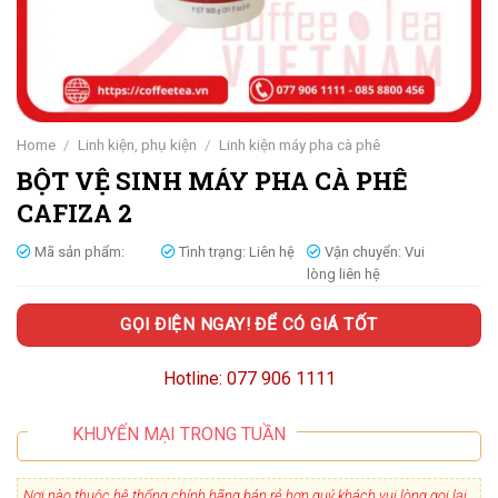
Home
/
Linh kiện, phụ kiện
/
Linh kiện máy pha cà phê
BỘT VỆ SINH MÁY PHA CÀ PHÊ
CAFIZA 2
Mã sản phẩm:
Tình trạng:
Liên hệ
Vận chuyển:
Vui
lòng liên hệ
GỌI ĐIỆN NGAY! ĐỂ CÓ GIÁ TỐT
Hotline: 077 906 1111
KHUYẾN MẠI TRONG TUẦN
Nơi nào thuộc hệ thống chính hãng bán rẻ hơn quý khách vui lòng gọi lại