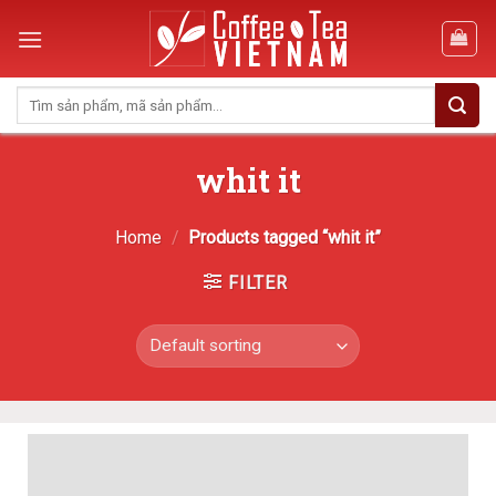
Skip
to
content
Search
for:
whit it
Home
/
Products tagged “whit it”
FILTER