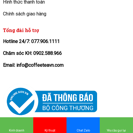
Hình thức thanh toán
Chính sách giao hàng
Tổng đài hỗ trợ
Hotline 24/7: 077.906.1111
Chăm sóc KH: 0902.588.966
Email: info@coffeeteavn.com
KINH DOANH
: Hoạt động 24/7
077 906
Kinh doanh
Kỹ thuật
Chat Zalo
Yêu cầu gọi lại