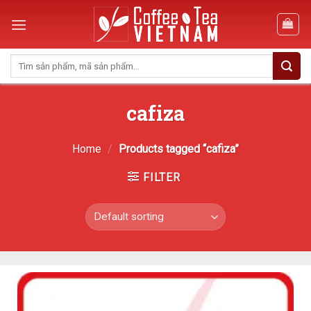
Skip
to
content
Search
for:
cafiza
Home
/
Products tagged “cafiza”
FILTER