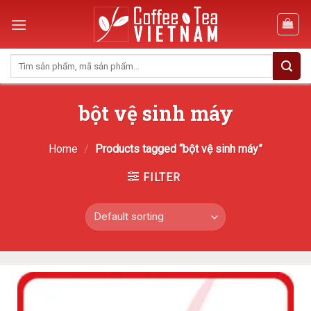
Skip
to
content
Search
for:
bột vệ sinh máy
Home
/
Products tagged “bột vệ sinh máy”
FILTER