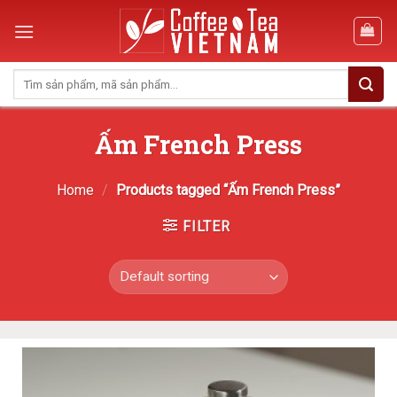
Skip
to
content
Search
for:
Ấm French Press
Home
/
Products tagged “Ấm French Press”
FILTER