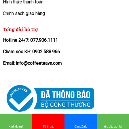
Hình thức thanh toán
Chính sách giao hàng
Tổng đài hỗ trợ
Hotline 24/7: 077.906.1111
Chăm sóc KH: 0902.588.966
Email: info@coffeeteavn.com
KINH DOANH
: Hoạt động 24/7
077 906
Kinh doanh
Kỹ thuật
Chat Zalo
Yêu cầu gọi lại