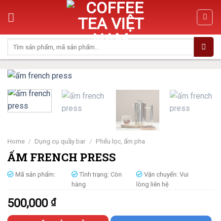
Skip
to
content
Search
for:
Home
/
Dụng cụ quầy bar
/
Phếu lọc, ấm pha
ẤM FRENCH PRESS
Mã sản phẩm:
Tình trạng:
Còn
Vận chuyển:
Vui
hàng
lòng liên hệ
500,000
₫