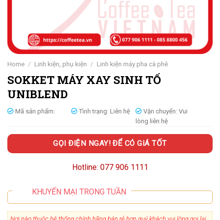
Home
/
Linh kiện, phụ kiện
/
Linh kiện máy pha cà phê
SOKKET MÁY XAY SINH TỐ
UNIBLEND
Mã sản phẩm:
Tình trạng:
Liên hệ
Vận chuyển:
Vui
lòng liên hệ
GỌI ĐIỆN NGAY! ĐỂ CÓ GIÁ TỐT
Hotline: 077 906 1111
KHUYẾN MẠI TRONG TUẦN
Nơi nào thuộc hệ thống chính hãng bán rẻ hơn quý khách vui lòng gọi lại