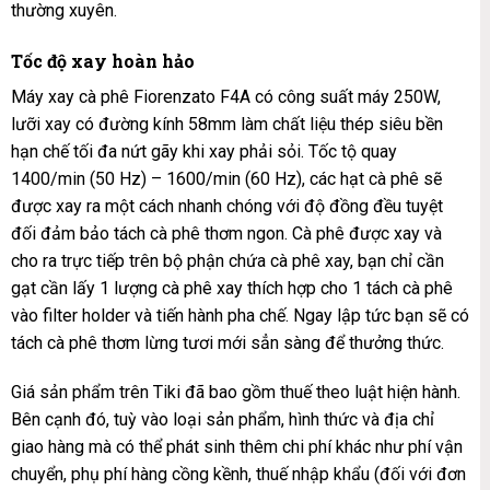
thường xuyên.
Tốc độ xay hoàn hảo
Máy xay cà phê Fiorenzato F4A có công suất máy 250W,
lưỡi xay có đường kính 58mm làm chất liệu thép siêu bền
hạn chế tối đa nứt gãy khi xay phải sỏi. Tốc tộ quay
1400/min (50 Hz) – 1600/min (60 Hz), các hạt cà phê sẽ
được xay ra một cách nhanh chóng với độ đồng đều tuyệt
đối đảm bảo tách cà phê thơm ngon. Cà phê được xay và
cho ra trực tiếp trên bộ phận chứa cà phê xay, bạn chỉ cần
gạt cần lấy 1 lượng cà phê xay thích hợp cho 1 tách cà phê
vào filter holder và tiến hành pha chế. Ngay lập tức bạn sẽ có
tách cà phê thơm lừng tươi mới sẳn sàng để thưởng thức.
Giá sản phẩm trên Tiki đã bao gồm thuế theo luật hiện hành.
Bên cạnh đó, tuỳ vào loại sản phẩm, hình thức và địa chỉ
giao hàng mà có thể phát sinh thêm chi phí khác như phí vận
chuyển, phụ phí hàng cồng kềnh, thuế nhập khẩu (đối với đơn