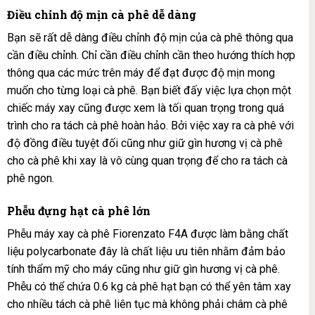
Điều chỉnh độ mịn cà phê dễ dàng
Bạn sẽ rất dễ dàng điều chỉnh độ mịn của cà phê thông qua
cần điều chỉnh. Chỉ cần điều chỉnh cần theo hướng thích hợp
thông qua các mức trên máy để đạt được độ mịn mong
muốn cho từng loại cà phê. Bạn biết đấy việc lựa chọn một
chiếc máy xay cũng được xem là tối quan trọng trong quá
trình cho ra tách cà phê hoàn hảo. Bởi việc xay ra cà phê với
độ đồng điều tuyệt đối cũng như giữ gìn hương vị cà phê
cho cà phê khi xay là vô cùng quan trọng để cho ra tách cà
phê ngon.
Phễu đựng hạt cà phê lớn
Phễu máy xay cà phê Fiorenzato F4A được làm bằng chất
liệu polycarbonate đây là chất liệu ưu tiên nhằm đảm bảo
tính thẩm mỹ cho máy cũng như giữ gìn hương vị cà phê.
Phễu có thể chứa 0.6 kg cà phê hạt bạn có thể yên tâm xay
cho nhiều tách cà phê liên tục mà không phải châm cà phê