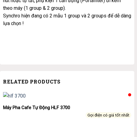
nút hoặc tự tắt, phụ kiện 1 cần đựng (Portafilter) đi kèm
theo máy (1 group & 2 group).
Synchro hiện đang có 2 mẫu
1 group
và
2 groups
để dễ dàng
lựa chọn !
RELATED PRODUCTS
Máy Pha Cafe Tự Động HLF 3700
Gọi điện có giá tốt nhất