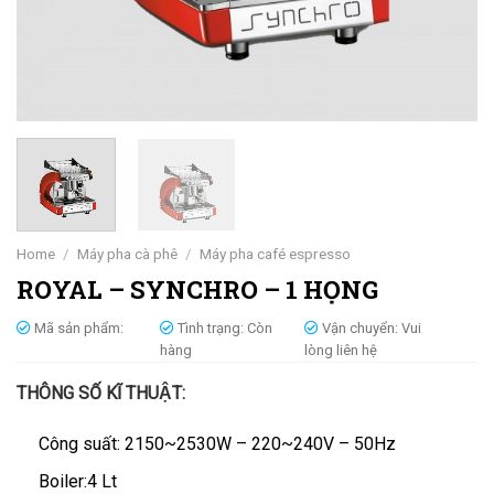
Home
/
Máy pha cà phê
/
Máy pha café espresso
ROYAL – SYNCHRO – 1 HỌNG
Mã sản phẩm:
Tình trạng:
Còn
Vận chuyển:
Vui
hàng
lòng liên hệ
THÔNG SỐ KĨ THUẬT:
Công suất: 2150~2530W – 220~240V – 50Hz
Boiler:4 Lt