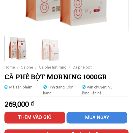
Home
/
Cà phê
/
Cà phê hạt rang
/
Cà phê bột
CÀ PHÊ BỘT MORNING 1000GR
Mã sản phẩm:
Tình trạng:
Còn
Vận chuyển:
Vui
hàng
lòng liên hệ
269,000
₫
THÊM VÀO GIỎ
MUA NGAY