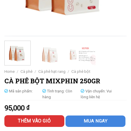
Home
/
Cà phê
/
Cà phê hạt rang
/
Cà phê bột
CÀ PHÊ BỘT MIXPHIN 250GR
Mã sản phẩm:
Tình trạng:
Còn
Vận chuyển:
Vui
hàng
lòng liên hệ
95,000
₫
THÊM VÀO GIỎ
MUA NGAY