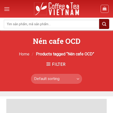
Skip
to
content
Search
for:
Nén cafe OCD
Home
/
Products tagged “Nén cafe OCD”
FILTER