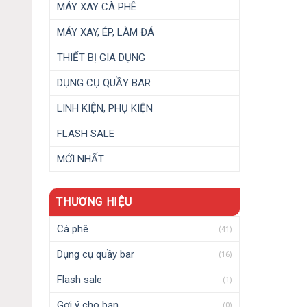
MÁY XAY CÀ PHÊ
MÁY XAY, ÉP, LÀM ĐÁ
THIẾT BỊ GIA DỤNG
DỤNG CỤ QUẦY BAR
LINH KIỆN, PHỤ KIỆN
FLASH SALE
MỚI NHẤT
THƯƠNG HIỆU
Cà phê
(41)
Dụng cụ quầy bar
(16)
Flash sale
(1)
Gợi ý cho bạn
(0)