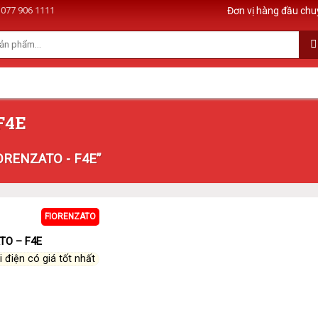
077 906 1111
Đơn vị hàng đầu chu
F4E
IORENZATO - F4E”
FIORENZATO
TO – F4E
i điện có giá tốt nhất