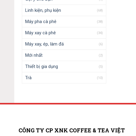
Linh kiện, phụ kiện
(68)
Máy pha cà phê
(38)
Máy xay cà phê
(34)
Máy xay, ép, làm đá
(6)
Mới nhất
(2)
Thiết bị gia dụng
(5)
Trà
(10)
CÔNG TY CP XNK COFFEE & TEA VIỆT