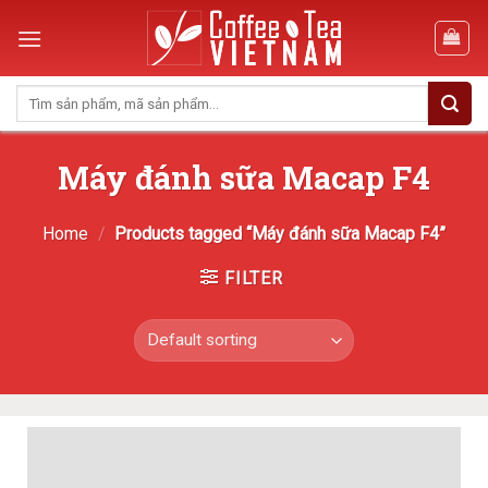
Skip
to
content
Search
for:
Máy đánh sữa Macap F4
Home
/
Products tagged “Máy đánh sữa Macap F4”
FILTER