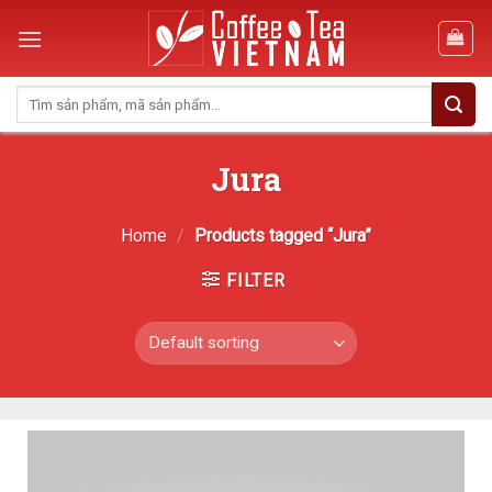
Skip
to
content
Search
for:
Jura
Home
/
Products tagged “Jura”
FILTER