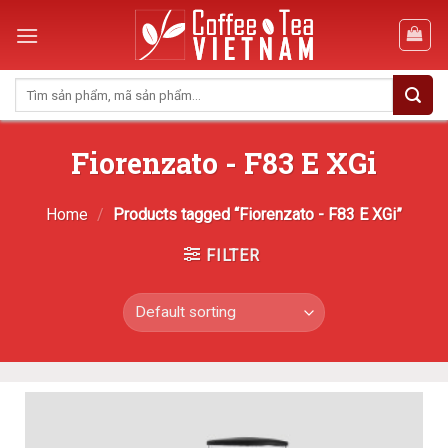
Skip
to
content
Search
for:
Fiorenzato - F83 E XGi
Home
/
Products tagged “Fiorenzato - F83 E XGi”
FILTER