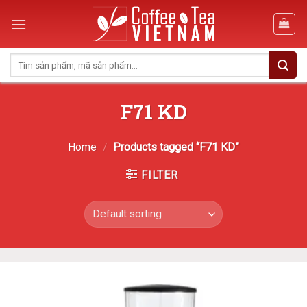
Skip
to
content
Search
for:
F71 KD
Home
/
Products tagged “F71 KD”
FILTER