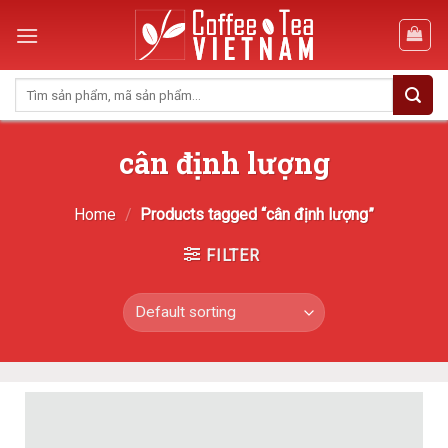
Skip
to
content
Search
for:
cân định lượng
Home
/
Products tagged “cân định lượng”
FILTER