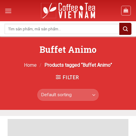
Skip
to
content
Search
for:
Buffet Animo
Home
/
Products tagged “Buffet Animo”
FILTER