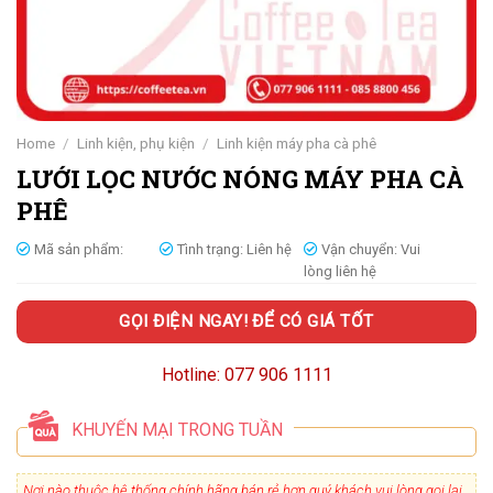
Home
/
Linh kiện, phụ kiện
/
Linh kiện máy pha cà phê
LƯỚI LỌC NƯỚC NÓNG MÁY PHA CÀ
PHÊ
Mã sản phẩm:
Tình trạng:
Liên hệ
Vận chuyển:
Vui
lòng liên hệ
GỌI ĐIỆN NGAY! ĐỂ CÓ GIÁ TỐT
Hotline: 077 906 1111
KHUYẾN MẠI TRONG TUẦN
Nơi nào thuộc hệ thống chính hãng bán rẻ hơn quý khách vui lòng gọi lại