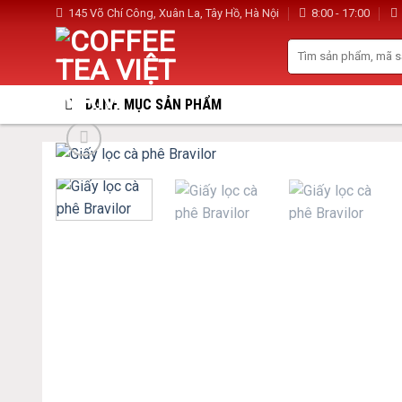
Skip
145 Võ Chí Công, Xuân La, Tây Hồ, Hà Nội
8:00 - 17:00
to
Search
content
for:
DANH MỤC SẢN PHẨM