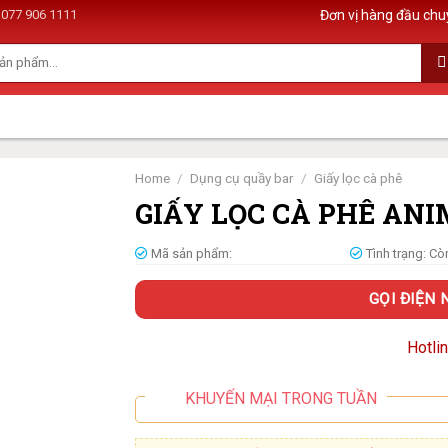
077 906 1111
Đơn vị hàng đầu chu
Home
/
Dụng cụ quầy bar
/
Giấy lọc cà phê
GIẤY LỌC CÀ PHÊ AN
Mã sản phẩm:
Tình trạng:
Còn
GỌI ĐIỆN 
Hotli
KHUYẾN MẠI TRONG TUẦN