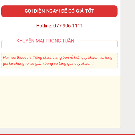
GỌI ĐIỆN NGAY! ĐỂ CÓ GIÁ TỐT
Hotline: 077 906 1111
KHUYẾN MẠI TRONG TUẦN
Ca đánh sữa inox 600ml
Nơi nào thuộc hệ thống chính hãng bán rẻ hơn quý khách vui lòng
180,000
₫
gọi lại chúng tôi sẽ giảm bằng và tặng quà quý khách !
Gọi điện có giá tốt nhất
Bộ sản phẩm pour over C3
Nén
Pour Over Set
Gọi điện có giá tốt nhất