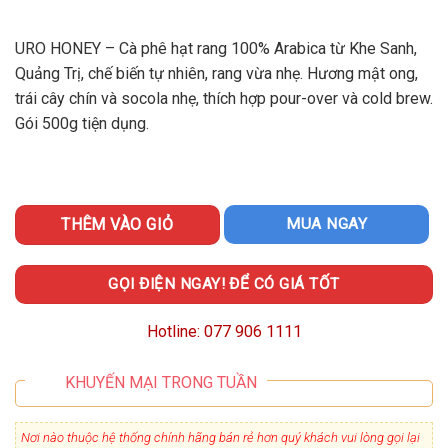
URO HONEY – Cà phê hạt rang 100% Arabica từ Khe Sanh,
Quảng Trị, chế biến tự nhiên, rang vừa nhẹ. Hương mật ong,
trái cây chín và socola nhẹ, thích hợp pour-over và cold brew.
Gói 500g tiện dụng.
THÊM VÀO GIỎ
MUA NGAY
GỌI ĐIỆN NGAY! ĐỂ CÓ GIÁ TỐT
Hotline: 077 906 1111
KHUYẾN MẠI TRONG TUẦN
Nơi nào thuộc hệ thống chính hãng bán rẻ hơn quý khách vui lòng gọi lại