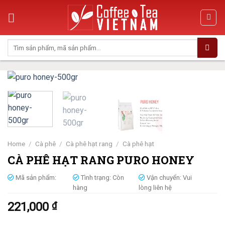
Skip
to
content
Search
for:
Home
/
Cà phê
/
Cà phê hạt rang
/
Cà phê hạt
CÀ PHÊ HẠT RANG PURO HONEY
Mã sản phẩm:
Tình trạng:
Còn
Vận chuyển:
Vui
hàng
lòng liên hệ
221,000
₫